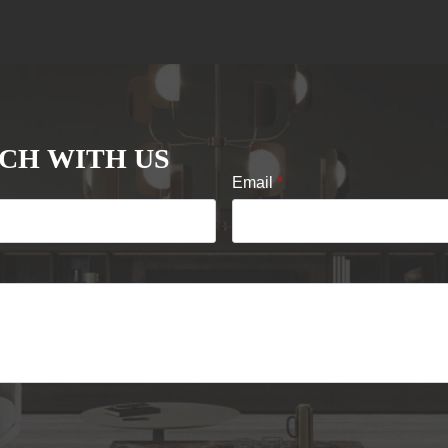
UCH WITH US
Email
*