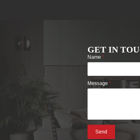
GET IN TO
Name
*
Message
*
Send