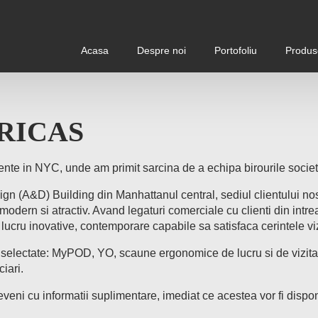
Acasa
Despre noi
Portofoliu
Produs
RICAS
nte in NYC, unde am primit sarcina de a echipa birourile socie
ign (A&D) Building din Manhattanul central, sediul clientului no
modern si atractiv. Avand legaturi comerciale cu clienti din intre
ucru inovative, contemporare capabile sa satisfaca cerintele vizi
electate: MyPOD, YO, scaune ergonomice de lucru si de vizitato
iari.
veni cu informatii suplimentare, imediat ce acestea vor fi dispon