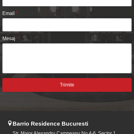
Email
*
Mesaj
*
Trimite
Barrio Residence Bucuresti
Str. Maior Alexandru Campeanu No.4-6, Sector 1,