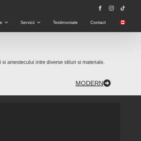
e
Servicii
Testimoniale
Contact
 si amestecului intre diverse stiluri si materiale.
MODERN