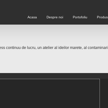
Acasa
Despre noi
Portofoliu
Produs
ess continuu de lucru, un atelier al ideilor marete, al contaminarii