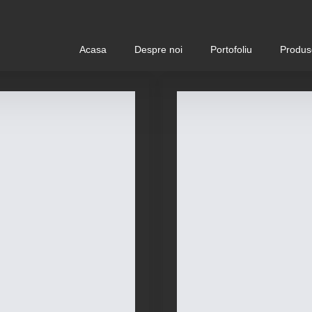
Acasa
Despre noi
Portofoliu
Produs