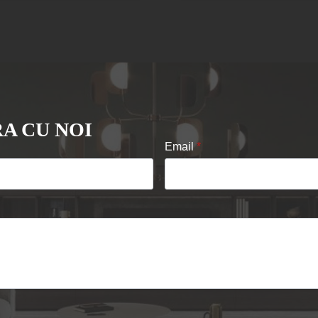
A CU NOI
Email
*