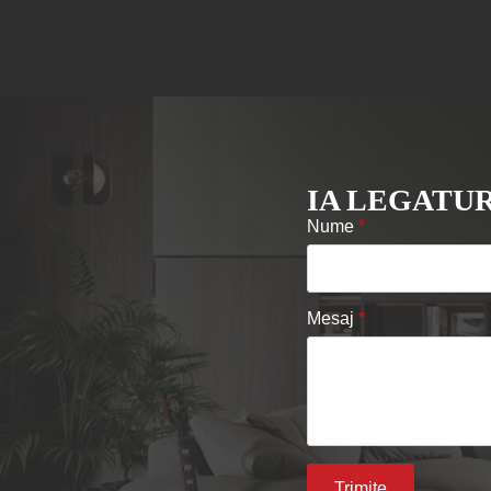
IA LEGATUR
Nume
*
Mesaj
*
Trimite